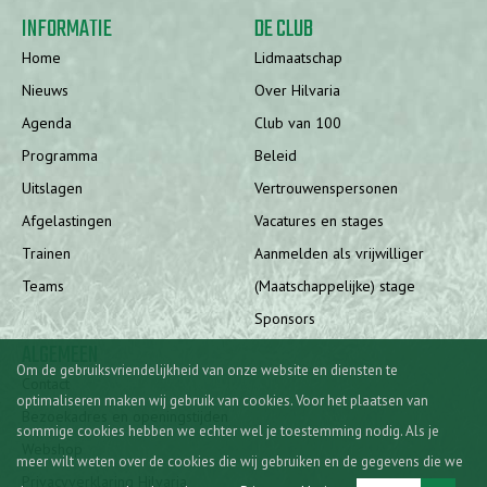
INFORMATIE
DE CLUB
Home
Lidmaatschap
Nieuws
Over Hilvaria
Agenda
Club van 100
Programma
Beleid
Uitslagen
Vertrouwenspersonen
Afgelastingen
Vacatures en stages
Trainen
Aanmelden als vrijwilliger
Teams
(Maatschappelijke) stage
Sponsors
ALGEMEEN
Om de gebruiksvriendelijkheid van onze website en diensten te
Contact
optimaliseren maken wij gebruik van cookies. Voor het plaatsen van
Bezoekadres en openingstijden
sommige cookies hebben we echter wel je toestemming nodig. Als je
Webshop
meer wilt weten over de cookies die wij gebruiken en de gegevens die we
Privacyverklaring Hilvaria