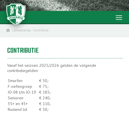
menu
home
Lidmaatschap
Contributie
CONTRIBUTIE
Vanaf het seizoen 2025/2026 gelden de volgende
contributiegelden:
Smurfen
€ 50,-
F-oefengroep
€ 75,-
JO-08 t/m JO-19
€ 185,-
Senioren
€ 240,-
35+ en 45+
€ 110,-
Rustend lid
€ 50,-