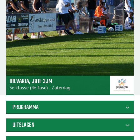
HILVARIA, JO11-3JM
5e klasse (4e fase) - Zaterdag
PROGRAMMA
expand_more
UITSLAGEN
expand_more