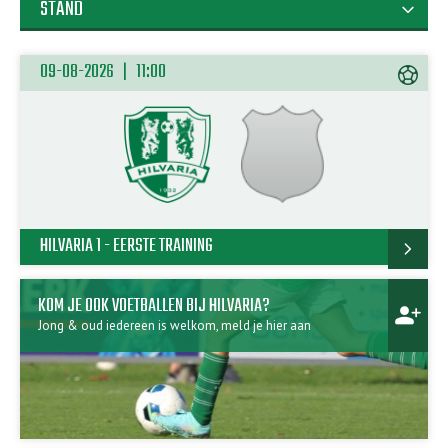
STAND
expand_more
09-08-2026 | 11:00
sports_soccer
HILVARIA 1 - EERSTE TRAINING
chevron_right
KOM JE OOK VOETBALLEN BIJ HILVARIA?
person_add
Jong & oud iedereen is welkom, meld je hier aan