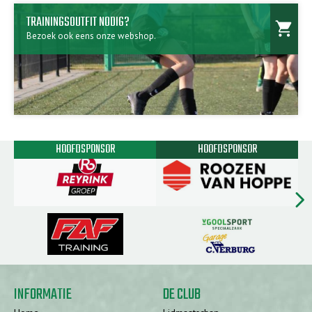
TRAININGSOUTFIT NODIG?
shopping_cart
Bezoek ook eens onze webshop.
HOOFDSPONSOR
HOOFDSPONSOR
chevron_rig
INFORMATIE
DE CLUB