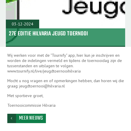
03-12-2024
27E EDITIE HILVARIA JEUGD TOERNOOI
Wij werken voor met de "Tournify" app, hier kun je inschrijven en
worden de indelingen vermeld en tijdens de toernooidag zijn de
tussenstanden en uitslagen te volgen.
www.tournify.nl/live/jeugdtoernooihilvaria
Mocht u nog vragen en of opmerkingen hebben, dan horen wij die
graag: jeugdtoernooi@hilvaria.nl
Met sportieve groet,
Toernooicommissie Hilvaria
MEER NIEUWS
chevron_left