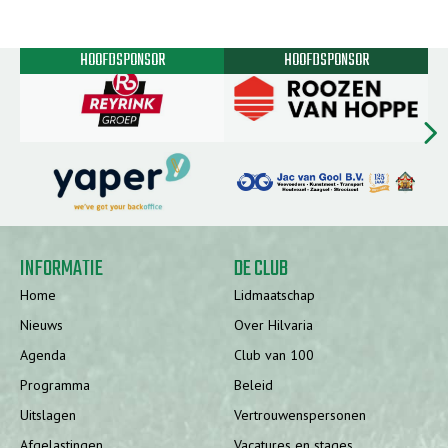
HOOFDSPONSOR
HOOFDSPONSOR
chevron_rig
INFORMATIE
DE CLUB
Home
Lidmaatschap
Nieuws
Over Hilvaria
Agenda
Club van 100
Programma
Beleid
Uitslagen
Vertrouwenspersonen
Afgelastingen
Vacatures en stages