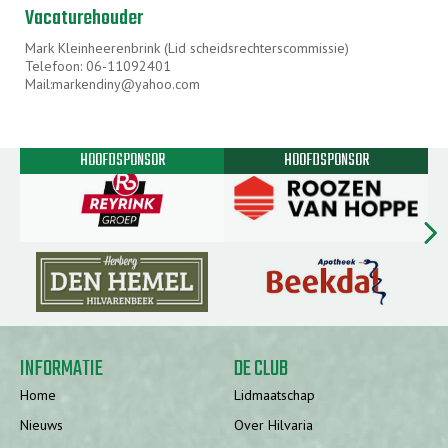
Vacaturehouder
Mark Kleinheerenbrink (Lid scheidsrechterscommissie)
Telefoon: 06-11092401
Mail:markendiny@yahoo.com
HOOFDSPONSOR
HOOFDSPONSOR
chevron_rig
INFORMATIE
DE CLUB
Home
Lidmaatschap
Nieuws
Over Hilvaria