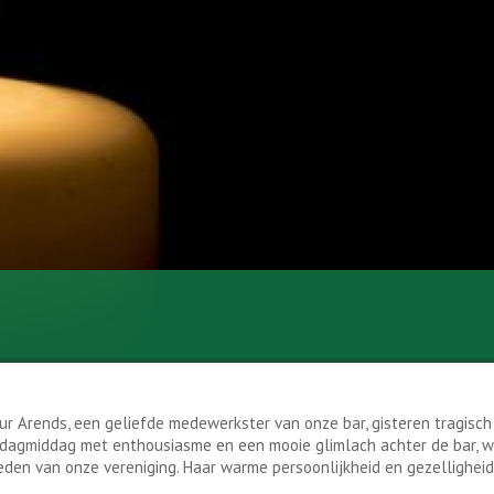
 Arends, een geliefde medewerkster van onze bar, gisteren tragisch 
ndagmiddag met enthousiasme en een mooie glimlach achter de bar, w
den van onze vereniging. Haar warme persoonlijkheid en gezelligheid