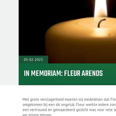
03-02-2025
IN MEMORIAM: FLEUR ARENDS
Met grote verslagenheid moeten wij mededelen dat Fleur
omgekomen bij een ski ongeluk. Fleur werkte iedere zo
een vertrouwd en gewaardeerd gezicht was voor vele le
we enorm missen.