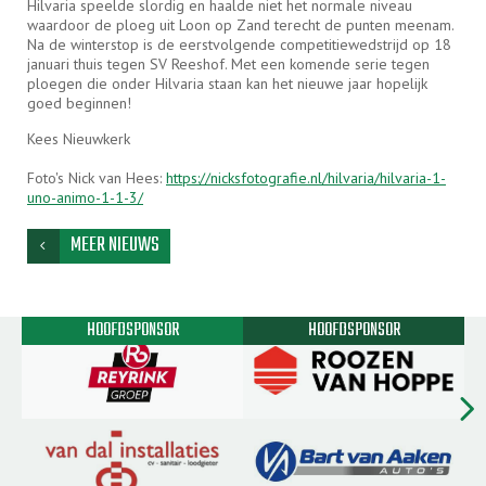
Hilvaria speelde slordig en haalde niet het normale niveau
waardoor de ploeg uit Loon op Zand terecht de punten meenam.
Na de winterstop is de eerstvolgende competitiewedstrijd op 18
januari thuis tegen SV Reeshof. Met een komende serie tegen
ploegen die onder Hilvaria staan kan het nieuwe jaar hopelijk
goed beginnen!
Kees Nieuwkerk
Foto's Nick van Hees:
https://nicksfotografie.nl/hilvaria/hilvaria-1-
uno-animo-1-1-3/
MEER NIEUWS
chevron_left
HOOFDSPONSOR
HOOFDSPONSOR
chevron_rig