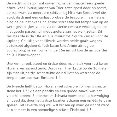
De wedstrijd begon wat onwennig, na tien minuten een goede
aanval van Hilvaria; Jannes van Trier zette goed door op rechts,
de bal kwam via meerdere schijven bij Mika van Spreeuwel die
acrobatisch met een omhaal probeerde te scoren maar helaas
ging de bal net over. Uno Animo schroefde het tempo wat op en
werd gevaarlijker, vooral via de sterke centrale verdedigers die
met goede passes hun medespelers aan het werk zetten. Dit
resulteerde in de 18e en 20e minuut tot 2 grote kansen voor de
uitploeg. Gelukkig voor Hilvaria werden beide goals wegens
buitenspel afgekeurd. Toch kwam Uno Animo alsnog op
voorsprong; na een corner in de 36e minuut kon de aanvoerder
de 0-1 binnenkoppen.
Uno Animo rook bloed en drukte door, maar vlak voor rust kwam
Hilvaria verrassend terug. Dorus van Trier kapte op de 16 meter
zijn man uit, na zijn schot stuitte de bal licht op waardoor de
keeper kansloos was. Rusttand 1-1.
De tweede helft begon Hilvaria niet scherp en binnen 5 minuten
stond het 1-3; via een penalty en een goede aanval was het
verschil opeens 2 doelpunten. Hilvaria moest in de achtervolging
en deed dat door het laatste kwartier achterin één op één te gaan
spelen. Het leverde nog wel wat kansen op maar gescoord werd
er niet meer in een rommelige slotfase. Eindstand 1-3.