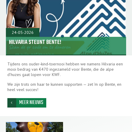
24-05-2026
HILVARIA STEUNT BENTE!
Tijdens ons ouder‑kind‑toernooi hebben we namens Hilvaria een
mooi bedrag van €470 ingezameld voor Bente, die de alpe
d’huzes gaat lopen voor KWF.
We zijn trots om haar te kunnen supporten — zet ’m op Bente, en
heel veel succes!
MEER NIEUWS
chevron_left