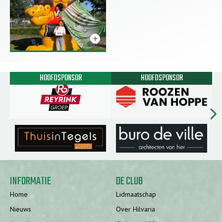
add_circle
HOOFDSPONSOR
HOOFDSPONSOR
chevron_rig
INFORMATIE
DE CLUB
Home
Lidmaatschap
Nieuws
Over Hilvaria