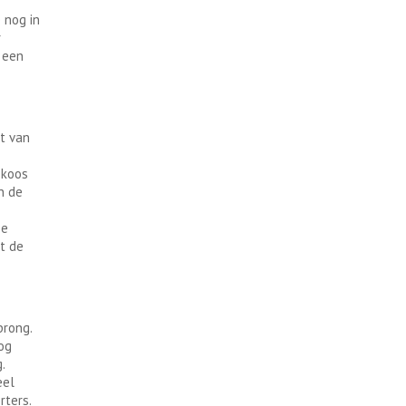
 nog in
r
 een
t van
 koos
n de
De
t de
prong.
og
.
eel
orters.