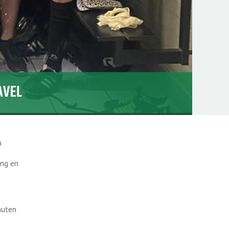
AVEL
n
ing en
nuten
s