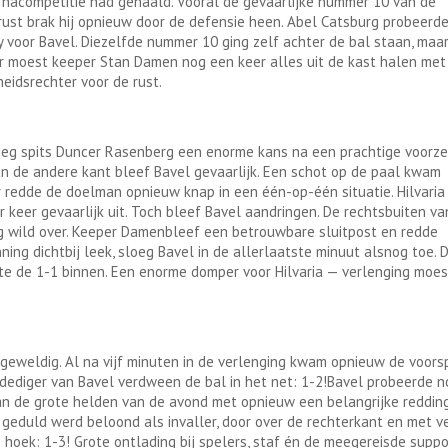
e nacompetitie had gehaald. Vooral de gevaarlijke nummer 10 van de
rust brak hij opnieuw door de defensie heen. Abel Catsburg probeerde
ty voor Bavel. Diezelfde nummer 10 ging zelf achter de bal staan, maa
er moest keeper Stan Damen nog een keer alles uit de kast halen met
eidsrechter voor de rust.
reeg spits Duncer Rasenberg een enorme kans na een prachtige voorze
Aan de andere kant bleef Bavel gevaarlijk. Een schot op de paal kwam
r redde de doelman opnieuw knap in een één-op-één situatie. Hilvaria
keer gevaarlijk uit. Toch bleef Bavel aandringen. De rechtsbuiten va
kig wild over. Keeper Damenbleef een betrouwbare sluitpost en redde
ing dichtbij leek, sloeg Bavel in de allerlaatste minuut alsnog toe. 
e de 1-1 binnen. Een enorme domper voor Hilvaria — verlenging moes
 geweldig. Al na vijf minuten in de verlenging kwam opnieuw de voors
erdediger van Bavel verdween de bal in het net: 1-2!Bavel probeerde n
an de grote helden van de avond met opnieuw een belangrijke redding
eduld werd beloond als invaller, door over de rechterkant en met v
e hoek: 1-3! Grote ontlading bij spelers, staf én de meegereisde supp