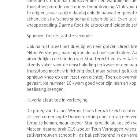
speelden sterk, maar ook Bavel liet zien waarom het d
thuisploeg zorgde voortdurend voor dreiging. Vlak voor 
te grijpen, maar raakte daarbij ook de aanvaller: penal
schoot de strafschop snoeihard tegen de lat! Even lat
knappe redding. Daarna floot de uitstekend leidende sch
Spanning tot de laatste seconde
Ook na rust bleef het duel op en neer golven. Direct k
Milan Verstegen, maar hij kon de bal niet goed raken. 
uiteindelijk in de handen van Stan terecht en even late
steeds vaker voor de omschakeling en kwam er een paar 
thuisploeg mocht vrij richting doel, maar schoot geluk
opnieuw knap op een inzet van dichtbij. Toen de overwinn
gevaarlijke nummer 10 kwam goed voor zijn man en kopt
beslissing brengen.
Hilvaria slaat toe in verlenging
De ploeg van trainer Werner Cools herpakte zich echter
Uit een corner kopte Duncer richting doel en via een v
terug te komen, maar keeper Stan groeide uit tot één v
Meteen daarna brak O19-speler Teun Verheggen, wiens g
zelfvertrouwen schoot hij de bal schitterend in de verr