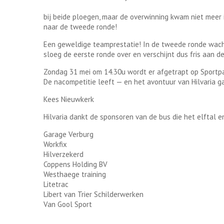
In het laatste deel van de ver
bij beide ploegen, maar de overwinning kwam niet meer i
naar de tweede ronde!
Een geweldige teamprestatie! In de tweede ronde wacht 
sloeg de eerste ronde over en verschijnt dus fris aan de 
Zondag 31 mei om 14.30u wordt er afgetrapt op Sportp
De nacompetitie leeft — en het avontuur van Hilvaria g
Kees Nieuwkerk
Hilvaria dankt de sponsoren van de bus die het elftal e
Garage Verburg
Workfix
Hilverzekerd
Coppens Holding BV
Westhaege training
Litetrac
Libert van Trier Schilderwerken
Van Gool Sport