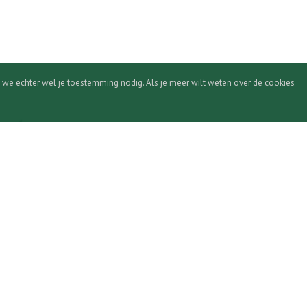
 we echter wel je toestemming nodig. Als je meer wilt weten over de cookies
chevron_right
Volg ons op de socials en blijf op de hoogte