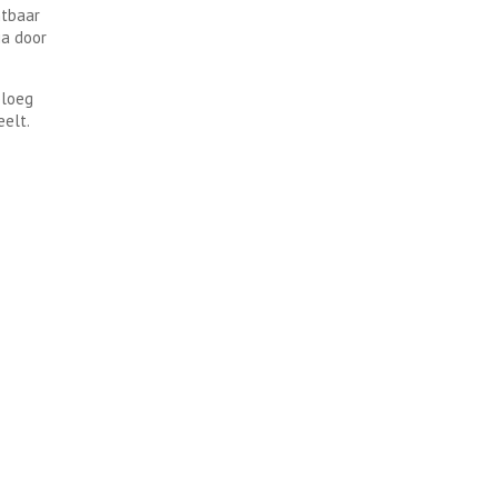
baar
ia door
ploeg
eelt.