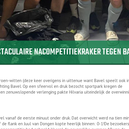
ECTACULAIRE NACOMPETITIEKRAKER TEGEN B
oen-witten (deze keer overigens in uittenue want Bavel speelt ook i
hting Bavel. Op een sfeervol en druk bezocht sportpark kregen de
een zenuwslopende verlenging pakte Hilvaria uiteindelijk de overwinn
vel vanaf de eerste minuut onder druk. Dat overwicht werd na tien mi
f de flank en Juul van Dongen kopte heerlijk binnen: 0-1!De bezoeker