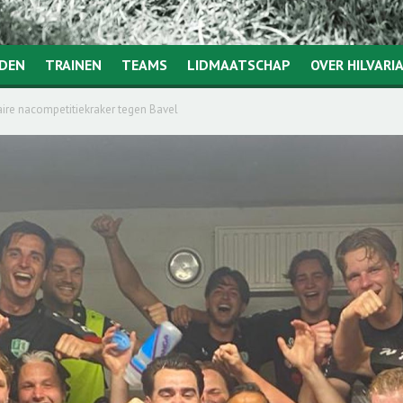
JDEN
TRAINEN
TEAMS
LIDMAATSCHAP
OVER HILVARI
laire nacompetitiekraker tegen Bavel