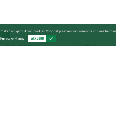
n maken wij gebruik van cookies. Voor het plaatsen van sommige cookies hebben
NSOR
AKKOORD
done
e
Privacyverklaring
ALGEMEEN
hap
Contact
ria
Bezoekadres en openingstijden
100
Webshop
Privacyverklaring Hilvaria