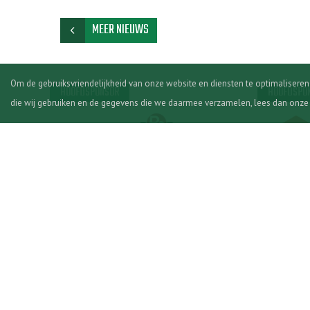
MEER NIEUWS
chevron_left
Om de gebruiksvriendelijkheid van onze website en diensten te optimalisere
HOOFDSPONSOR
HOOFDSPO
die wij gebruiken en de gegevens die we daarmee verzamelen, lees dan onz
INFORMATIE
DE CLUB
Home
Lidmaatsc
Nieuws
Over Hilva
Agenda
Club van 
Programma
Beleid