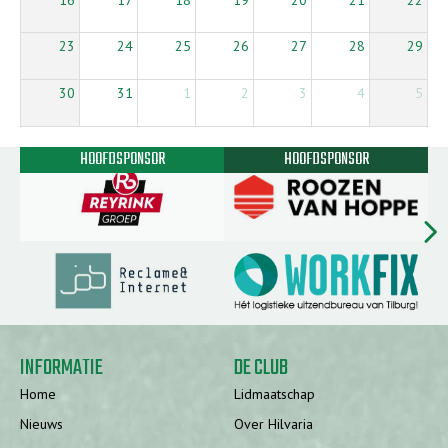
16
17
18
19
20
21
22
23
24
25
26
27
28
29
30
31
1
2
3
4
5
HOOFDSPONSOR
HOOFDSPONSOR
chevron_rig
INFORMATIE
DE CLUB
Home
Lidmaatschap
Nieuws
Over Hilvaria