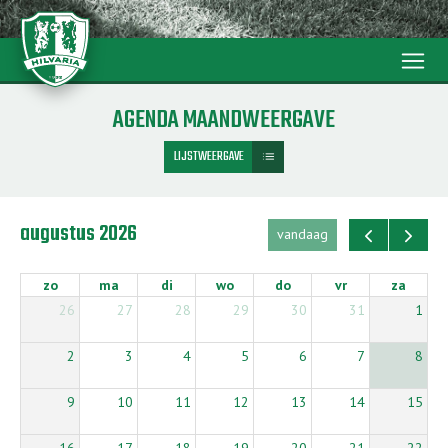
menu
AGENDA MAANDWEERGAVE
LIJSTWEERGAVE
list
augustus 2026
vandaag
zo
ma
di
wo
do
vr
za
26
27
28
29
30
31
1
2
3
4
5
6
7
8
9
10
11
12
13
14
15